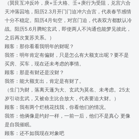
（巽艮互冲反吟，庚+壬大格、壬+庚行为受阻，兑宫六合
天冲落囚地，阳历2.3月开门门迫冲六合宫，代表春节感情
十分不稳定。阳历4月旬空，对宫门迫，代表双方都默认冷
战。阳历5.6月腾蛇玄武，即使两人不沟通也能梦见彼此，
之后再次复苏关系。）
顾客：那你看看我明年的财呢？
我答：明年肯定有偏财，只是怎么有大额支出呢？要不是
买房、买车，现在还未考虑的事情。
顾客：那是有财还是没财？
我答：能大额支出，肯定是有财了。
（生门为财，落离天蓬为大、玄武为莫名、未考虑。25太
岁引动玄武，又被命主比合放大，代表要迫大财。）
顾客：我有两个烂桃花找我，你看他们的情况。
我答：他俩像是约好一样，一前一后，他们不是真心 更像
是自我催眠。
顾客：还不如我现在对象吧