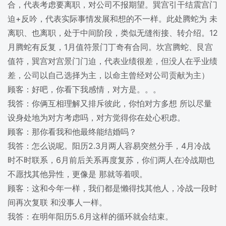
合，代表考虑要离职，对公司不报期望。巽宫引干结震宫门
迫+反吟，代表实际事情发展和想的不一样。此处腾蛇为 未
离职、也离职，处于中间阶段，类似无缝衔接、转介绍。12
月腾蛇有反复，1月值符景门丁奇有合同。坎宫腾蛇、艮宫
值符，巽宫对宫景门门迫，代表业绩很差，但没人在乎业绩
差，公司以自己选择为主，以命主曾经对公司贡献为主）
顾客：好吧，你看下我感情，对方是。。。
我答：你俩互相理解又排斥彼此，你怕对方多想 所以尽量
设身处地为对方考虑吗，对方觉得你在处心积虑。
顾客：那你看我和他最终能结婚吗？
我答：怎么说呢。阳历2.3月两人容易突然分手，4月冷战
时不时联系，6月前后关系再度复苏，你们两人在冷战期也
不愿找其他异性，更像是 那就等着呗。
顾客：这和今年一样，我们都是懒得找其他人，冷战一段时
间再次复联 和没事人一样。
我答：在明年阳历5.6月这样的循环就会结束。