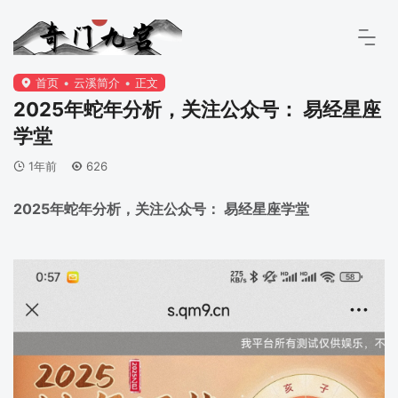
首页
云溪简介
正文
2025年蛇年分析，关注公众号： 易经星座
学堂
1年前
626
2025年蛇年分析，关注公众号： 易经星座学堂