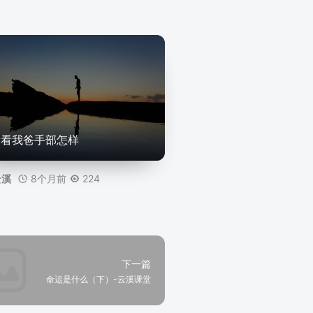
看看我爸手部怎样
8个月前
224
云溪
下一篇
命运是什么（下）-云溪课堂