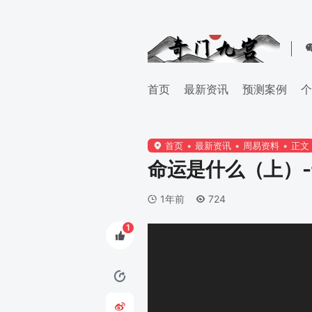
首页
最新资讯
预测案例
个
首页
最新资讯
周易资料
正文
命运是什么（上）
1年前
724
1
视
频
播
放
器