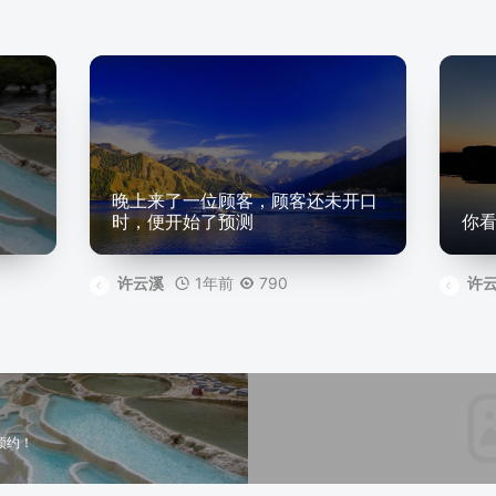
晚上来了一位顾客，顾客还未开口
时，便开始了预测
你
1年前
790
许云溪
许
预约！