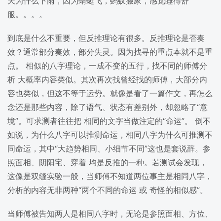
天为什么下雨，因为蜻蜓飞，蚂蚁搬家，感觉睡得舒
服。。。。
到底是什么不重要，但反推理论有很多。反推理论是否奏
效？通常部分奏效，部分失灵。因为找寻的重点本就不是重
点。 相似的八字理论，一成不变的五行，找不同的师傅分
析 大概率内容类似。其次再次找曾经找的师傅，大部分内
容也类似，但这不等于运势。就像是看了一篇作文，再怎么
念还是那些内容，除了语气、状态有差别外，却忽略了“意
境”。可求测者往往把 相同的文字当做注定的“命运”。 倒不
如说，为什么八字可以推测命运，相同八字为什么可推测不
同命运，其中“大趋势相同、小细节不同”这也是套说辞。参
照面相、阴阳宅、穿着 均是反推的一种。若测试会发现，
这像是双缝实验一般，当师傅不知道两位事主是相同八字，
分析的内容无非两种“两个不同的命运 或 奇怪的相似感”。
当师傅被告知两人是相同八字时，无论是参照面相、方位、