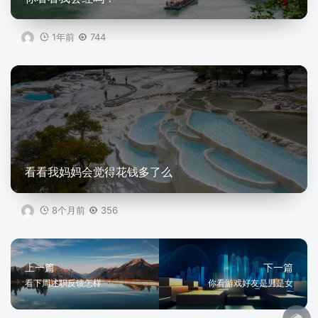
1年前
744
看看我妈妈会觉得花钱多了么
8个月前
356
上一篇
下一篇
看下周述职反馈怎样
你看游戏好友是男是女