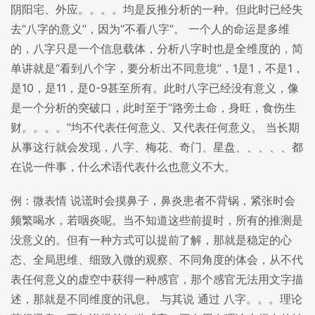
阴阳宅、外应。。。。均是反推分析的一种。但此时已经失
去“八字的意义”，因为“不看八字”。 一个人的命运是多维
的，八字只是一个信息载体，分析八字时也是全维度的，简
单讲就是“看到八个字，要分析出不同意境”，1是1，不是1，
是10，是11，是0-9甚至所有。此时八字已经没有意义，像
是一个分析的突破口，此时至于“路旁土命，身旺，食伤生
财。。。。”均不代表任何意义、又代表任何意义。 当长期
从事这行就会发现，八字、梅花、奇门、星盘、、、、、都
在说一件事，什么术语代表什么也意义不大。
例：微表情 说谎时会摸鼻子，鼻炎患者不背锅，紧张时会
频繁喝水，若咽炎呢。当不知道这些前提时，所有的推测是
没意义的。但有一种方式可以提前了解，那就是稳定的心
态、全局思维、细致入微的观察、不同角度的体会，从不代
表任何意义的虚空中获得一种感官，那个感官无法用文字描
述，那就是不同维度的讯息。 与其说 通过 八字。。。理论