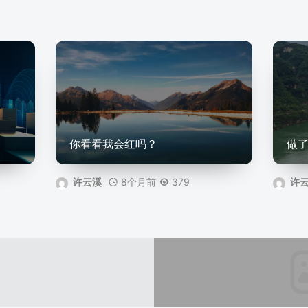
你看看我会红吗？
做
8个月前
379
许云溪
许