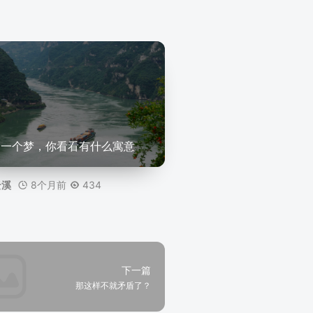
了一个梦，你看看有什么寓意
8个月前
434
云溪
下一篇
那这样不就矛盾了？