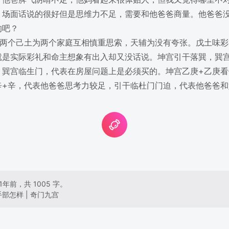
，场面话说的很好但是思维力不足，需要和他爸爸商量。他爸爸
的吧？
、两个己土为两个家庭互相慎重思索，天辅为没有夸张。戊土味
就是实际彩礼和命主想象有出入却又没话说。坤宫引干落巽，巽
，巽宫临生门，代表在房屋问题上是必须买的。坤宫乙庚+乙庚
辛+辛，代表他爸爸思考力较足，引干临杜门门迫，代表他爸爸
1年前，共 1005 字。
部怎样 | 奇门九宫