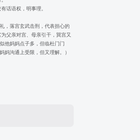
没有话语权，明事理。
彩礼，落宫玄武击刑，代表担心的
宫为父亲对宫、母亲引干，巽宫又
看似他妈妈点子多，但临杜门门
和妈妈沟通上受限，但又理解。）