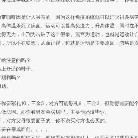
的带咖啡因是让人兴奋的，因为这样免疫系统就可以消灭很多病菌
，高体温杀死了病菌。运动可以提高免疫力，升高体温，同时在
觉得无力，击刑为击破了这个假象。震宫为运动，也就是运动让
刑，所以不在联想，从而正视，也就是运动是主要原因，忽略是
有啥注意的吗？
换上舒适的鞋子。
看顺利吗？
问题。
你要彩礼10，三金5，对方可能彩礼8，三金3，但觉得需要配
意做法啊。那你看男友会买房吗，主要他还没毕业。
行，对方父母很要面子的，你不说买对方也会买的。
非要在亲戚面前。。。。
，他爸脾气阴晴不定，他妈看起来很体贴人，但我又觉得哪里不